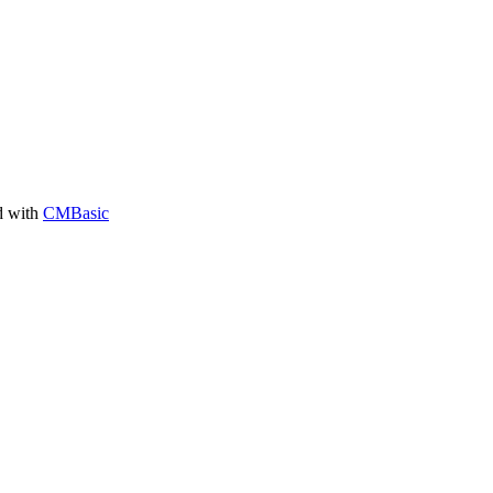
d with
CMBasic