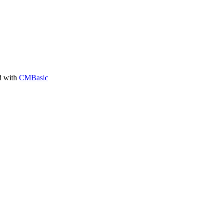
d with
CMBasic